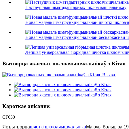
Пастаўшчык шматадаптарных шклоачышчальнікаў
Новая мадэль шматфункцыянальнай шчоткі шклоач
Новая мадэль шматфункцыянальнай бескаркаснай 
Лепшая універсальная гібрыдная шчотка шклоачышча
Вытворца якасных шклоачышчальнікаў з Кітая
Кароткае апісанне:
СГ630
Як вытворца
шчоткі шклоачышчальніка
Маючы больш за 19 