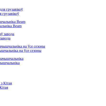
 грузавікоў
альніка Beam
завода
шчальніка на ўсе сезоны
чышчальніка
Кітая