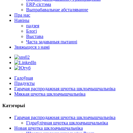
ERP-сістэма
Выпрабавальнае абсталяванне
Пра нас
Навіны
падзея
Блогі
Выстава
Часта задаваныя пытанні
Звяжыцеся з намі
Галоўная
Прадукты
Гарачая распродажная шчотка шклоачышчальніка
Мяккая шчотка шклоачышчальніка
Катэгорыі
Гарачая распродажная шчотка шклоачышчальніка
Гідраўлічная шчотка шклоачышчальніка
Новая шчотка шклоачышчальніка