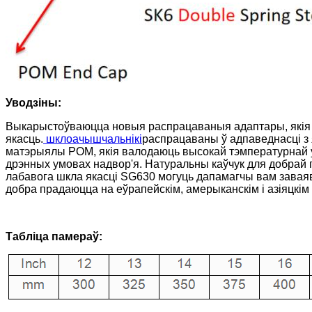
Уводзіны:
Выкарыстоўваюцца новыя распрацаваныя адаптары, якія п
якасць.
шклоачышчальнікі
распрацаваны ў адпаведнасці з
матэрыялы POM, якія валодаюць высокай тэмпературнай ус
дрэнных умовах надвор'я. Натуральны каўчук для добрай 
лабавога шкла якасці SG630 могуць дапамагчы вам заваяв
добра прадаюцца на еўрапейскім, амерыканскім і азіяцкім р
Табліца памераў: