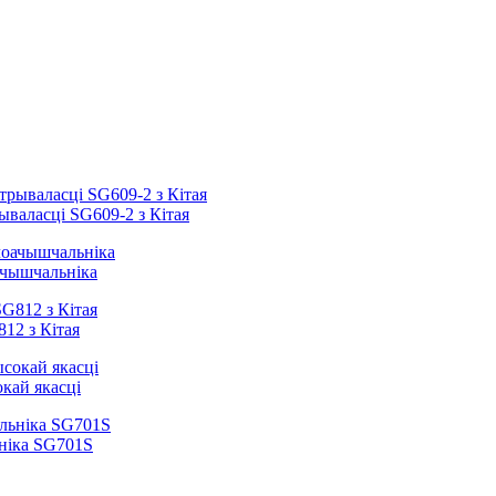
валасці SG609-2 з Кітая
ачышчальніка
12 з Кітая
кай якасці
ніка SG701S