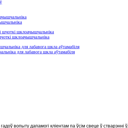
ышчальніка
шчоткі шклоачышчальніка
льніка для лабавога шкла аўтамабіля
гадоў вопыту дапамогі кліентам па ўсім свеце ў стварэнн