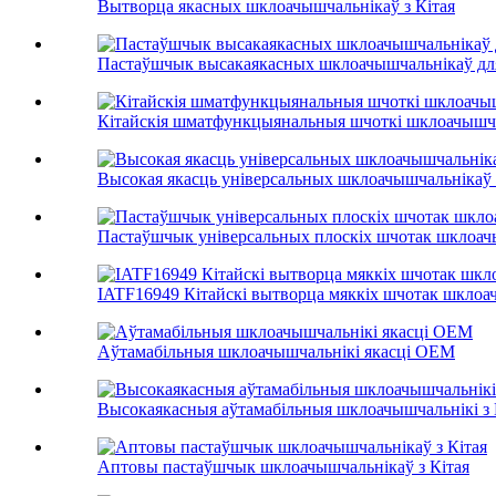
Вытворца якасных шклоачышчальнікаў з Кітая
Пастаўшчык высакаякасных шклоачышчальнікаў для
Кітайскія шматфункцыянальныя шчоткі шклоачышч
Высокая якасць універсальных шклоачышчальнікаў 
Пастаўшчык універсальных плоскіх шчотак шклоачы
IATF16949 Кітайскі вытворца мяккіх шчотак шклоа
Аўтамабільныя шклоачышчальнікі якасці OEM
Высокаякасныя аўтамабільныя шклоачышчальнікі з 
Аптовы пастаўшчык шклоачышчальнікаў з Кітая