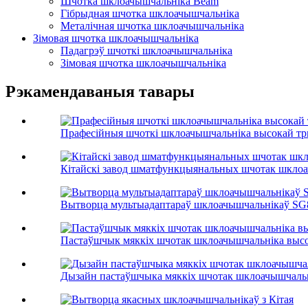
Шчотка шклоачышчальніка Beam
Гібрыдная шчотка шклоачышчальніка
Металічная шчотка шклоачышчальніка
Зімовая шчотка шклоачышчальніка
Падагрэў шчоткі шклоачышчальніка
Зімовая шчотка шклоачышчальніка
Рэкамендаваныя тавары
Прафесійныя шчоткі шклоачышчальніка высокай тры
Кітайскі завод шматфункцыянальных шчотак шкло
Вытворца мультыадаптараў шклоачышчальнікаў SG8
Пастаўшчык мяккіх шчотак шклоачышчальніка высо
Дызайн пастаўшчыка мяккіх шчотак шклоачышчаль