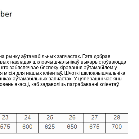
 рынку аўтамабільных запчастак. Гэта добрая
рцовых накладак шклоачышчальнікаў выкарыстоўваюцца
 што забяспечвае бяспеку кіравання аўтамабілем у
я місія для нашых кліентаў. Шчоткі шклоачышчальніка
ынках аўтамабільных запчастак. У цяперашні час яны
вень якасці, каб задаволіць патрабаванні кліентаў.