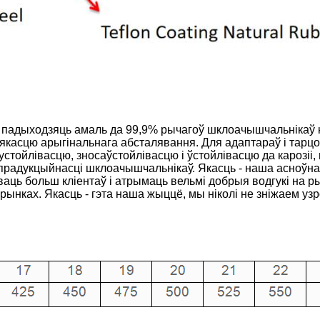
адыходзяць амаль да 99,9% рычагоў шклоачышчальнікаў на
 якасцю арыгінальнага абсталявання. Для адаптараў і та
тойлівасцю, зносаўстойлівасцю і ўстойлівасцю да карозіі,
прадукцыйнасці шклоачышчальнікаў. Якасць - наша асноўна
аць больш кліентаў і атрымаць вельмі добрыя водгукі на р
ынках. Якасць - гэта наша жыццё, мы ніколі не зніжаем узро