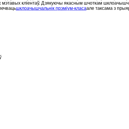
 мэтавых кліентаў. Дзякуючы якасным шчоткам шклоачышча
печваць
шклоачышчальнік прэміум-класа
але таксама з прыя
ў