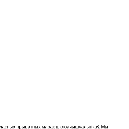
і ўласных прыватных марак шклоачышчальнікаў. Мы