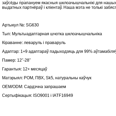
заўсёды прапануем якасныя шклоачышчальнікі для нашых
выдатных партнёраў і кліентаў. Наша мэта не толькі забяс
Артыкул №: SG630
Тып: Мультыадаптарная шчотка шклоачышчальніка
Кіраванне: леваруль і праваруль
Адаптар: 1+9 адаптараў падыходзяць для 99% аўтамабіля
Памер: 12''-28''
Гарантыя: 12+ месяцаў
Матэрыял: POM, ПВХ, Sk5, натуральны каўчук
OEM/ODM: Сардэчна запрашаем
Сертыфікацыя: ISO9001 і IATF16949