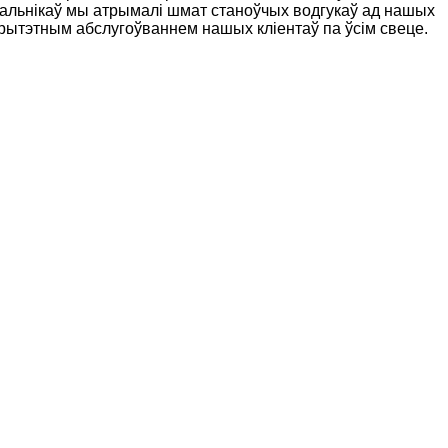
льнікаў мы атрымалі шмат станоўчых водгукаў ад нашых
рытэтным абслугоўваннем нашых кліентаў па ўсім свеце.