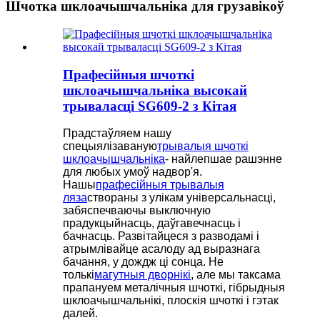
Шчотка шклоачышчальніка для грузавікоў
Прафесійныя шчоткі
шклоачышчальніка высокай
трываласці SG609-2 з Кітая
Прадстаўляем нашу
спецыялізаваную
трывалыя шчоткі
шклоачышчальніка
- найлепшае рашэнне
для любых умоў надвор'я.
Нашы
прафесійныя трывалыя
ляза
створаны з улікам універсальнасці,
забяспечваючы выключную
прадукцыйнасць, даўгавечнасць і
бачнасць. Развітайцеся з разводамі і
атрымлівайце асалоду ад выразнага
бачання, у дождж ці сонца. Не
толькі
магутныя дворнікі
, але мы таксама
прапануем металічныя шчоткі, гібрыдныя
шклоачышчальнікі, плоскія шчоткі і гэтак
далей.