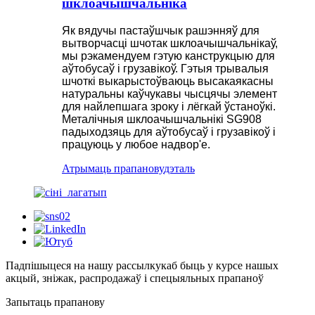
шклоачышчальніка
Як вядучы пастаўшчык рашэнняў для
вытворчасці шчотак шклоачышчальнікаў,
мы рэкамендуем гэтую канструкцыю для
аўтобусаў і грузавікоў. Гэтыя трывалыя
шчоткі выкарыстоўваюць высакаякасны
натуральны каўчукавы чысцячы элемент
для найлепшага зроку і лёгкай ўстаноўкі.
Металічныя шклоачышчальнікі SG908
падыходзяць для аўтобусаў і грузавікоў і
працуюць у любое надвор'е.
Атрымаць прапанову
дэталь
Падпішыцеся на нашу рассылку
каб быць у курсе нашых
акцый, зніжак, распродажаў і спецыяльных прапаноў
Запытаць прапанову