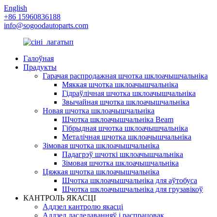
English
+86 15960836188
info@sogoodautoparts.com
Галоўная
Прадукты
Гарачая распродажная шчотка шклоачышчальніка
Мяккая шчотка шклоачышчальніка
Гідраўлічная шчотка шклоачышчальніка
Звычайная шчотка шклоачышчальніка
Новая шчотка шклоачышчальніка
Шчотка шклоачышчальніка Beam
Гібрыдная шчотка шклоачышчальніка
Металічная шчотка шклоачышчальніка
Зімовая шчотка шклоачышчальніка
Падагрэў шчоткі шклоачышчальніка
Зімовая шчотка шклоачышчальніка
Цяжкая шчотка шклоачышчальніка
Шчотка шклоачышчальніка для аўтобуса
Шчотка шклоачышчальніка для грузавікоў
КАНТРОЛЬ ЯКАСЦІ
Аддзел кантролю якасці
Аддзел даследаванняў і распрацовак