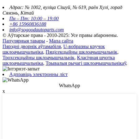
Адрас: № 1002, вуліца Сішуй, № 619, раён Хулі, горад
Сямэнь, Кітай
Пн – Пт: 10:00 – 19:00
+86 15960836188
info@sogoodautoparts.com
© Аўтарскае права - 2010-2025: Усе правы абаронены.
Папулярныя тавары
-
Мапа сайта
Пярэдні дворнік аўтамабіля
,
U-вобразны кручок
шклоачышчальніка
,
Пяцісекцыйны шклоачышчальнік
,
Трохсекцыйны шклоачышчальнік
,
Класічная шчотка
шклоачышчальніка
,
Трывалыя рычагі шклоачышчальнікаў
,
Адправіць электронны ліст
WhatsApp
x