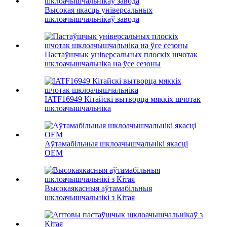
Высокая якасць універсальных
шклоачышчальнікаў завода
Пастаўшчык універсальных плоскіх шчотак
шклоачышчальніка на ўсе сезоны
IATF16949 Кітайскі вытворца мяккіх шчотак
шклоачышчальніка
Аўтамабільныя шклоачышчальнікі якасці
OEM
Высокаякасныя аўтамабільныя
шклоачышчальнікі з Кітая