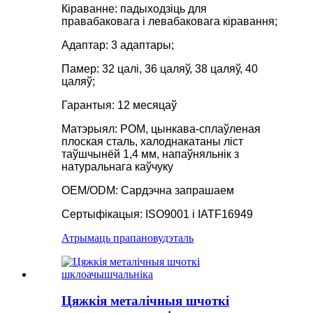
Кіраванне: падыходзіць для
правабаковага і левабаковага кіравання;
Адаптар: 3 адаптары;
Памер: 32 цалі, 36 цаляў, 38 цаляў, 40
цаляў;
Гарантыя: 12 месяцаў
Матэрыял: POM, цынкава-сплаўленая
плоская сталь, халоднакатаны ліст
таўшчынёй 1,4 мм, напаўняльнік з
натуральнага каўчуку
OEM/ODM: Сардэчна запрашаем
Сертыфікацыя: ISO9001 і IATF16949
Атрымаць прапанову
дэталь
Цяжкія металічныя шчоткі