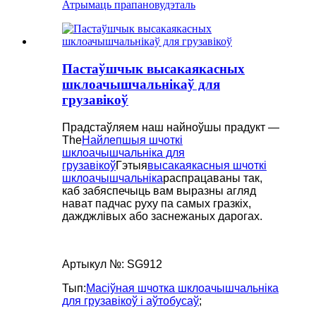
Атрымаць прапанову
дэталь
Пастаўшчык высакаякасных
шклоачышчальнікаў для
грузавікоў
Прадстаўляем наш найноўшы прадукт —
The
Найлепшыя шчоткі
шклоачышчальніка для
грузавікоў
Гэтыя
высакаякасныя шчоткі
шклоачышчальніка
распрацаваны так,
каб забяспечыць вам выразны агляд
нават падчас руху па самых гразкіх,
дажджлівых або заснежаных дарогах.
Артыкул №: SG912
Тып:
Масіўная шчотка шклоачышчальніка
для грузавікоў і аўтобусаў
;