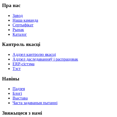
Пра нас
Завод
Наша каманда
Сертыфікат
Рынак
Каталог
Кантроль якасці
Аддзел кантролю якасці
Аддзел даследаванняў і распрацовак
ERP-сістэма
Тэст
Навіны
Падзея
Блогі
Выстава
Часта задаваныя пытанні
Звяжыцеся з намі