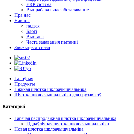
ERP-сістэма
Выпрабавальнае абсталяванне
Пра нас
Навіны
падзея
Блогі
Выстава
Часта задаваныя пытанні
Звяжыцеся з намі
Галоўная
Прадукты
Цяжкая шчотка шклоачышчальніка
Шчотка шклоачышчальніка для грузавікоў
Катэгорыі
Гарачая распродажная шчотка шклоачышчальніка
Гідраўлічная шчотка шклоачышчальніка
Новая шчотка шклоачышчальніка