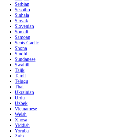
Serbian
Sesotho
Sinhala
Slovak
Slovenian
Somali
Samoan
Scots Gaelic
Shona
Sindhi
Sundanese
Swahili
Tajik
Tamil
Telugu
Thai
Ukrainian
Urdu
Uzbek
Vietnamese
Welsh
Xhosa
Yiddish
Yoruba
Zulu