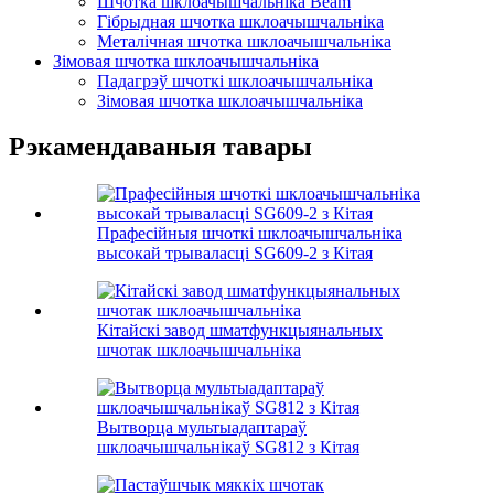
Шчотка шклоачышчальніка Beam
Гібрыдная шчотка шклоачышчальніка
Металічная шчотка шклоачышчальніка
Зімовая шчотка шклоачышчальніка
Падагрэў шчоткі шклоачышчальніка
Зімовая шчотка шклоачышчальніка
Рэкамендаваныя тавары
Прафесійныя шчоткі шклоачышчальніка
высокай трываласці SG609-2 з Кітая
Кітайскі завод шматфункцыянальных
шчотак шклоачышчальніка
Вытворца мультыадаптараў
шклоачышчальнікаў SG812 з Кітая