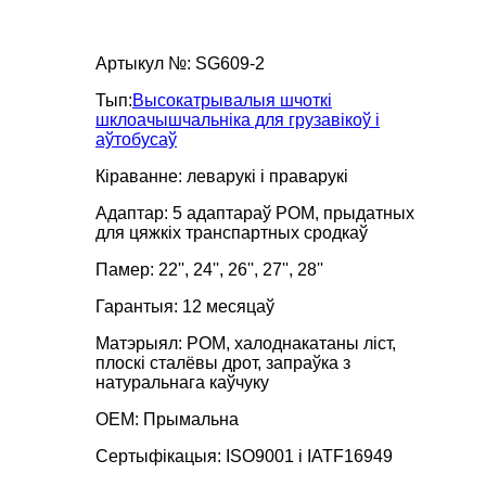
Артыкул №: SG609-2
Тып:
Высокатрывалыя шчоткі
шклоачышчальніка для грузавікоў і
аўтобусаў
Кіраванне: леварукі і праварукі
Адаптар: 5 адаптараў POM, прыдатных
для цяжкіх транспартных сродкаў
Памер: 22'', 24'', 26'', 27'', 28''
Гарантыя: 12 месяцаў
Матэрыял: POM, халоднакатаны ліст,
плоскі сталёвы дрот, запраўка з
натуральнага каўчуку
OEM: Прымальна
Сертыфікацыя: ISO9001 і IATF16949