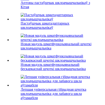
Аптовы пастаўшчык шклоачышчальнікаў з
Кітая
Пастаўшчык шматадаптарных
шклоачышчальнікаў
Новая мадэль шматфункцыянальнай шчоткі
шклоачышчальніка
Новая мадэль шматфункцыянальнай
бескаркаснай шчоткі шклоачышчальніка
Лепшая універсальная гібрыдная шчотка
шклоачышчальніка для лабавога шкла
аўтамабіля