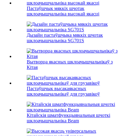
Пастаўшчык мяккіх шчотак
шклоачышчальніка высокай якасці
Дызайн пастаўшчыка мяккіх шчотак
шклоачышчальніка SG701S
Вытворца якасных шклоачышчальнікаў з
Кітая
Пастаўшчык высакаякасных
шклоачышчальнікаў для грузавікоў
Кітайскія шматфункцыянальныя шчоткі
шклоачышчальніка Beam