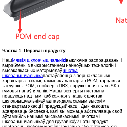
Частка 1: Перавагі прадукту
Наш
Мяккія шклоачышчальнікі
выключна распрацаваны і
выраблены з выкарыстаннем найноўшых тэхналогій і
высакаякасных матэрыялаў.
шчотка
шклоачышчальніка
пастаўляецца з першакласнымі
характарыстыкамі, такімі як адаптары з POM, тарцавыя
заглушкі з POM, спойлер з ПВХ, спружынная сталь SK і
гумовы напаўняльнік. Нашы эксперты нястомна
працуюць над тым, каб кожная з нашых шчотак
шклоачышчальнікаў адпавядала самым высокім
стандартам якасці і прадукцыйнасці. Дык навошта
ахвяраваць бяспекай, калі вы можаце абсталяваць свой
аўтамабіль нашымі высакаякаснымі шчоткамі
шклоачышчальнікаў для грузавікоў? Гэты прадукт
неабходны любому кіроўцу грузавіка або аўтобуса, які