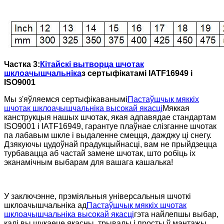
Частка 3:
Кітайскі вытворца шчотак
шклоачышчальніка
з сертыфікатамі IATF16949 і
ISO9001
Мы з'яўляемся сертыфікаванымі
Пастаўшчык мяккіх
шчотак шклоачышчальніка высокай якасці
Мяккая
канструкцыя нашых шчотак, якая адпавядае стандартам
ISO9001 і IATF16949, гарантуе плаўнае слізганне шчотак
па лабавым шкле і выдаленне смецця, дажджу ці снегу.
Дзякуючы цудоўнай прадукцыйнасці, вам не прыйдзецца
турбавацца аб частай замене шчотак, што робіць іх
эканамічным выбарам для вашага кашалька!
У заключэнне, прэміяльныя універсальныя шчоткі
шклоачышчальніка ад
Пастаўшчык мяккіх шчотак
шклоачышчальніка высокай якасці
гэта найлепшы выбар,
калі вы шукаеце якасны, трывалы і просты ў мантажы