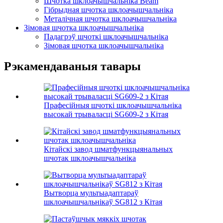
Шчотка шклоачышчальніка Beam
Гібрыдная шчотка шклоачышчальніка
Металічная шчотка шклоачышчальніка
Зімовая шчотка шклоачышчальніка
Падагрэў шчоткі шклоачышчальніка
Зімовая шчотка шклоачышчальніка
Рэкамендаваныя тавары
Прафесійныя шчоткі шклоачышчальніка
высокай трываласці SG609-2 з Кітая
Кітайскі завод шматфункцыянальных
шчотак шклоачышчальніка
Вытворца мультыадаптараў
шклоачышчальнікаў SG812 з Кітая