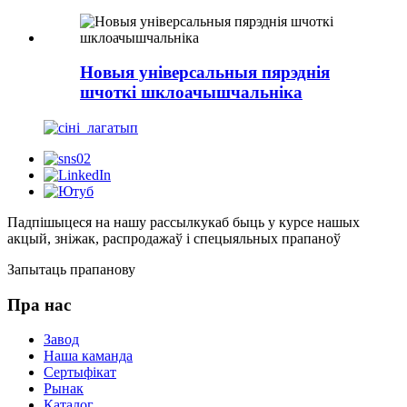
Новыя універсальныя пярэднія
шчоткі шклоачышчальніка
Падпішыцеся на нашу рассылку
каб быць у курсе нашых
акцый, зніжак, распродажаў і спецыяльных прапаноў
Запытаць прапанову
Пра нас
Завод
Наша каманда
Сертыфікат
Рынак
Каталог