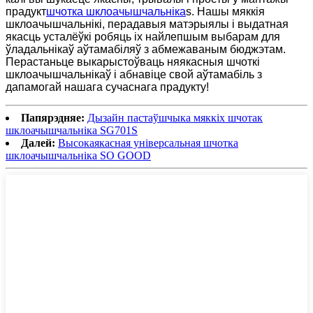
прадукт
шчотка шклоачышчальніка
s. Нашы мяккія
шклоачышчальнікі, перадавыя матэрыялы і выдатная
якасць усталёўкі робяць іх найлепшым выбарам для
ўладальнікаў аўтамабіляў з абмежаваным бюджэтам.
Перастаньце выкарыстоўваць няякасныя шчоткі
шклоачышчальнікаў і абнавіце свой аўтамабіль з
дапамогай нашага сучаснага прадукту!
Папярэдняе:
Дызайн пастаўшчыка мяккіх шчотак
шклоачышчальніка SG701S
Далей:
Высокаякасная універсальная шчотка
шклоачышчальніка SO GOOD