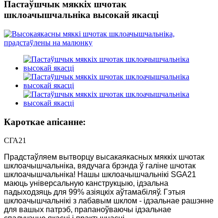
Пастаўшчык мяккіх шчотак
шклоачышчальніка высокай якасці
Кароткае апісанне:
СГА21
Прадстаўляем вытворцу высакаякасных мяккіх шчотак
шклоачышчальніка, вядучага брэнда ў галіне шчотак
шклоачышчальніка! Нашы шклоачышчальнікі SGA21
маюць універсальную канструкцыю, ідэальна
падыходзяць для 99% азіяцкіх аўтамабіляў. Гэтыя
шклоачышчальнікі з лабавым шклом - ідэальнае рашэнне
для вашых патрэб, прапаноўваючы ідэальнае