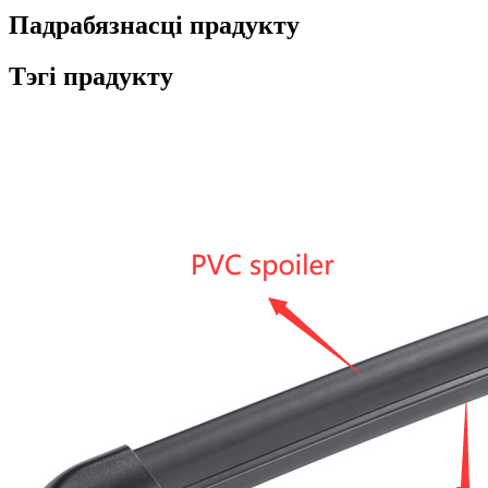
Падрабязнасці прадукту
Тэгі прадукту