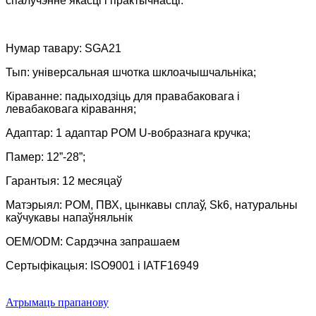
спалучэнне якасці і практычнасці.
Нумар тавару: SGA21
Тып: універсальная шчотка шклоачышчальніка;
Кіраванне: падыходзіць для правабаковага і
левабаковага кіравання;
Адаптар: 1 адаптар POM U-вобразнага кручка;
Памер: 12”-28”;
Гарантыя: 12 месяцаў
Матэрыял: POM, ПВХ, цынкавы сплаў, Sk6, натуральны
каўчукавы напаўняльнік
OEM/ODM: Сардэчна запрашаем
Сертыфікацыя: ISO9001 і IATF16949
Атрымаць прапанову