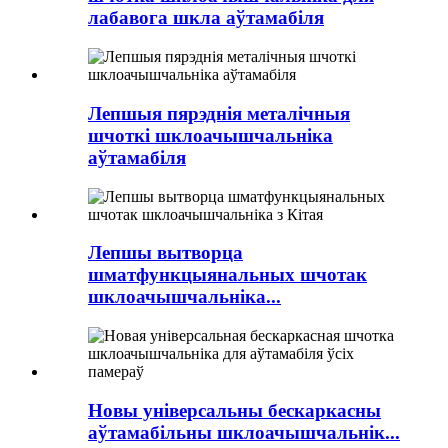
лабавога шкла аўтамабіля
Лепшыя пярэднія металічныя
шчоткі шклоачышчальніка
аўтамабіля
Лепшы вытворца
шматфункцыянальных шчотак
шклоачышчальніка...
Новы універсальны бескаркасны
аўтамабільны шклоачышчальнік...