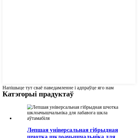
Напішыце тут сваё паведамленне і адпраўце яго нам
Катэгорыі прадуктаў
Лепшая універсальная гібрыдная
шчотка шклоачышчальніка для