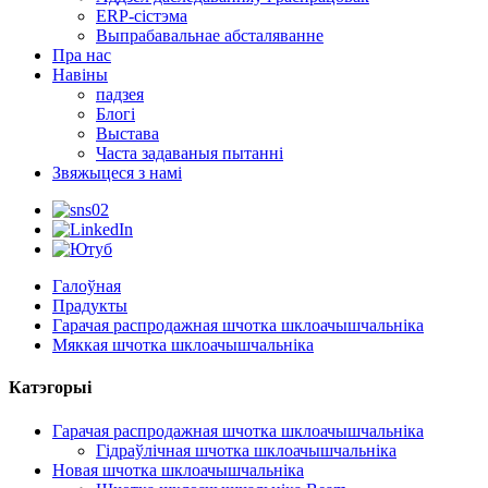
ERP-сістэма
Выпрабавальнае абсталяванне
Пра нас
Навіны
падзея
Блогі
Выстава
Часта задаваныя пытанні
Звяжыцеся з намі
Галоўная
Прадукты
Гарачая распродажная шчотка шклоачышчальніка
Мяккая шчотка шклоачышчальніка
Катэгорыі
Гарачая распродажная шчотка шклоачышчальніка
Гідраўлічная шчотка шклоачышчальніка
Новая шчотка шклоачышчальніка