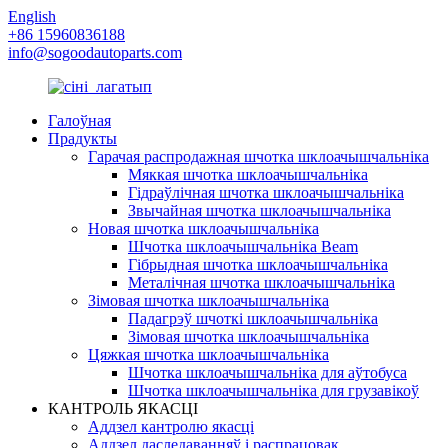
English
+86 15960836188
info@sogoodautoparts.com
Галоўная
Прадукты
Гарачая распродажная шчотка шклоачышчальніка
Мяккая шчотка шклоачышчальніка
Гідраўлічная шчотка шклоачышчальніка
Звычайная шчотка шклоачышчальніка
Новая шчотка шклоачышчальніка
Шчотка шклоачышчальніка Beam
Гібрыдная шчотка шклоачышчальніка
Металічная шчотка шклоачышчальніка
Зімовая шчотка шклоачышчальніка
Падагрэў шчоткі шклоачышчальніка
Зімовая шчотка шклоачышчальніка
Цяжкая шчотка шклоачышчальніка
Шчотка шклоачышчальніка для аўтобуса
Шчотка шклоачышчальніка для грузавікоў
КАНТРОЛЬ ЯКАСЦІ
Аддзел кантролю якасці
Аддзел даследаванняў і распрацовак