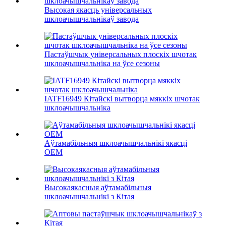
Высокая якасць універсальных
шклоачышчальнікаў завода
Пастаўшчык універсальных плоскіх шчотак
шклоачышчальніка на ўсе сезоны
IATF16949 Кітайскі вытворца мяккіх шчотак
шклоачышчальніка
Аўтамабільныя шклоачышчальнікі якасці
OEM
Высокаякасныя аўтамабільныя
шклоачышчальнікі з Кітая