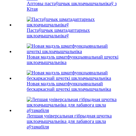
Аптовы пастаўшчык шклоачышчальнікаў з
Кітая
Пастаўшчык шматадаптарных
шклоачышчальнікаў
Новая мадэль шматфункцыянальнай шчоткі
шклоачышчальніка
Новая мадэль шматфункцыянальнай
бескаркаснай шчоткі шклоачышчальніка
Лепшая універсальная гібрыдная шчотка
шклоачышчальніка для лабавога шкла
аўтамабіля