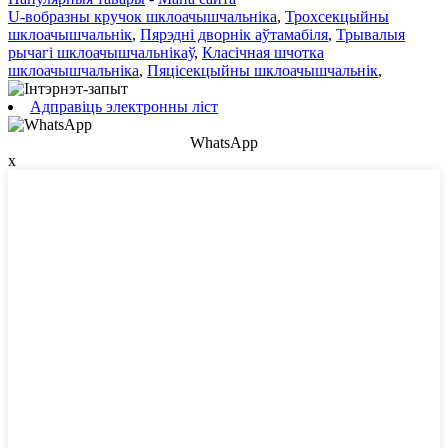
U-вобразны кручок шклоачышчальніка
,
Трохсекцыйны
шклоачышчальнік
,
Пярэдні дворнік аўтамабіля
,
Трывалыя
рычагі шклоачышчальнікаў
,
Класічная шчотка
шклоачышчальніка
,
Пяцісекцыйны шклоачышчальнік
,
Адправіць электронны ліст
WhatsApp
x