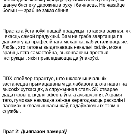
шануе бяспеку дарожнага руху і бачнасць. Не чакайце
больш — зрабіце заказ сёння!
Прастата ўстаноўкі нашай прадукцыі гэтак жа важная, як
і якасць самой прадукцыі. Вам не трэба звяртацца па
дапамогу да прафесійнага механіка, каб усталяваць яе.
Любы, хто гатовы выдаткаваць некалькі хвілін, можа
зрабіць гэта самастойна, выконваючы простыя
інструкцыі, якія прыкладаюцца да ўпакоўкі.
ПВХ-спойлер гарантуе, што шклоачышчальнік
застанецца прымацаваным да лабавога шкла нават на
высокіх хуткасцях, а спружынная сталь SK стварае
дадатковы ціск для эфектыўнага ачышчэння. Акрамя
таго, гумовая накладка зніжае верагоднасць расколін і
паломак шклоачышчальнікаў, падаўжаючы іх тэрмін
службы.
Прат 2: Дыяпазон памераў