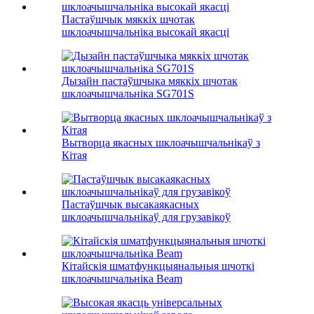
Пастаўшчык мяккіх шчотак
шклоачышчальніка высокай якасці
Дызайн пастаўшчыка мяккіх шчотак
шклоачышчальніка SG701S
Вытворца якасных шклоачышчальнікаў з
Кітая
Пастаўшчык высакаякасных
шклоачышчальнікаў для грузавікоў
Кітайскія шматфункцыянальныя шчоткі
шклоачышчальніка Beam