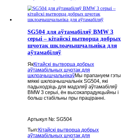
SG504 для аўтамабіляў BMW 3
серыі – кітайскі вытворца добрых
шчотак шклоачышчальніка для
аўтамабіляў
Як
Кітайскі вытворца добрых
аўтамабільных шчотак для
шклоачышчальнікаў
Мы прапануем гэты
мяккі шклоачышчальнік SG504, які
падыходзіць для мадэляў аўтамабіляў
BMW 3 серыі, ён высокапрадукцыйны і
больш стабільны пры праціранні.
Артыкул №: SG504
Тып:
Кітайскі вытворца добрых
аўтамабільных шчотак для