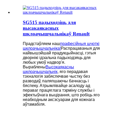
SG515 падыходзіць для
высакаякасных
шклоачышчальнікаў Renault
Прадстаўляем наш
прафесійныя шчоткі
шклоачышчальніка!
Распрацаваныя для
найвышэйшай прадукцыйнасці, гэтыя
дворнікі ідэальна падыходзяць для
любых умоў надвор'я.
Выраблены
Высокаякасны
шклоачышчальнік
, яго перадавая
тэхналогія забяспечвае чыстку без
разводаў, паляпшаючы бачнасць і
бяспеку. Атрымлівайце асалоду ад
пераваг працяглага тэрміну службы і
эфектыўнага выцірання, што робіць яго
неабходным аксэсуарам для кожнага
аўтамабіля.