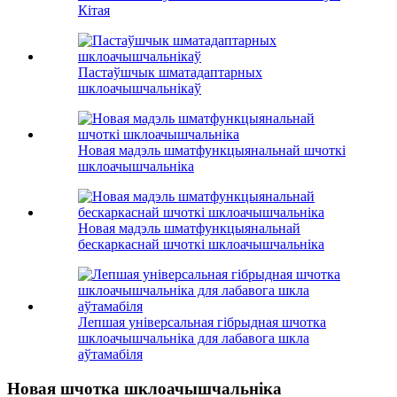
Кітая
Пастаўшчык шматадаптарных
шклоачышчальнікаў
Новая мадэль шматфункцыянальнай шчоткі
шклоачышчальніка
Новая мадэль шматфункцыянальнай
бескаркаснай шчоткі шклоачышчальніка
Лепшая універсальная гібрыдная шчотка
шклоачышчальніка для лабавога шкла
аўтамабіля
Новая шчотка шклоачышчальніка