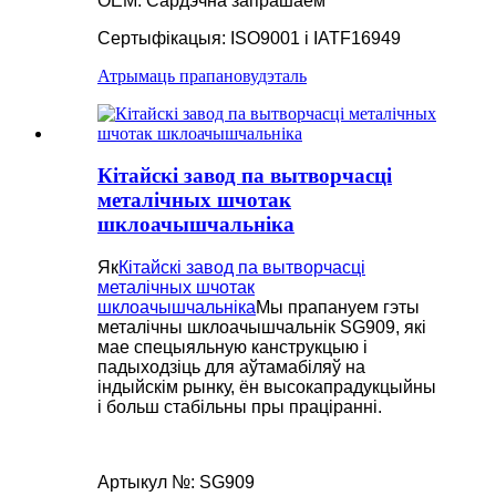
OEM: Сардэчна запрашаем
Сертыфікацыя: ISO9001 і IATF16949
Атрымаць прапанову
дэталь
Кітайскі завод па вытворчасці
металічных шчотак
шклоачышчальніка
Як
Кітайскі завод па вытворчасці
металічных шчотак
шклоачышчальніка
Мы прапануем гэты
металічны шклоачышчальнік SG909, які
мае спецыяльную канструкцыю і
падыходзіць для аўтамабіляў на
індыйскім рынку, ён высокапрадукцыйны
і больш стабільны пры праціранні.
Артыкул №: SG909