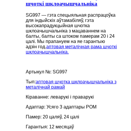
шчоткі шклоачышчальніка
SG997 — гэта спецыяльная распрацоўка
для індыйскіх аўтамабіляў, гэта
высокапрадукцыйная шчотка
шклоачышчальніка з мацаваннем на
балты, балты са штоком памерам 20 і 24
цалі. Мы прапануем на яе гарантыю
адзін год.
аптовая металічная рама шчоткі
шклоачышчальніка.
Артыкул №: SG997
Тып:
аптовая шчотка шклоачышчальніка з
металічнай рамай
Кіраванне: леварукі і праварукі
Адаптар: Усяго 3 адаптары POM
Памер: 20 цаляў, 24 цалі
Гарантыя: 12 месяцаў