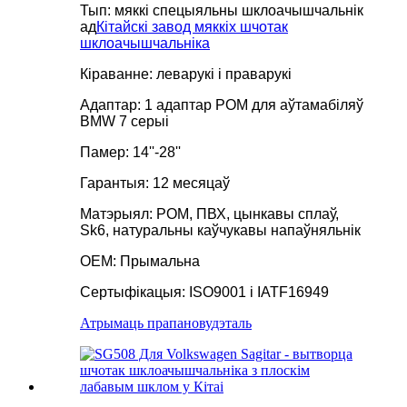
Тып: мяккі спецыяльны шклоачышчальнік
ад
Кітайскі завод мяккіх шчотак
шклоачышчальніка
Кіраванне: леварукі і праварукі
Адаптар: 1 адаптар POM для аўтамабіляў
BMW 7 серыі
Памер: 14''-28''
Гарантыя: 12 месяцаў
Матэрыял: POM, ПВХ, цынкавы сплаў,
Sk6, натуральны каўчукавы напаўняльнік
OEM: Прымальна
Сертыфікацыя: ISO9001 і IATF16949
Атрымаць прапанову
дэталь