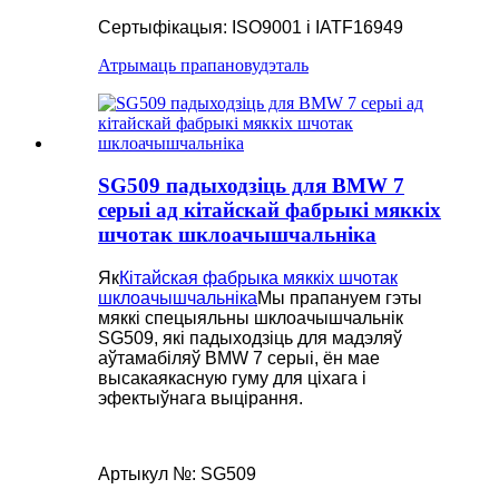
Сертыфікацыя: ISO9001 і IATF16949
Атрымаць прапанову
дэталь
SG509 падыходзіць для BMW 7
серыі ад кітайскай фабрыкі мяккіх
шчотак шклоачышчальніка
Як
Кітайская фабрыка мяккіх шчотак
шклоачышчальніка
Мы прапануем гэты
мяккі спецыяльны шклоачышчальнік
SG509, які падыходзіць для мадэляў
аўтамабіляў BMW 7 серыі, ён мае
высакаякасную гуму для ціхага і
эфектыўнага выцірання.
Артыкул №: SG509