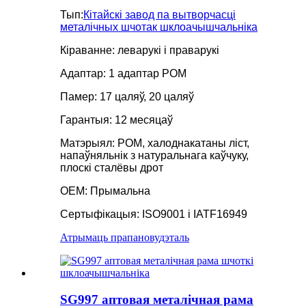
Тып:
Кітайскі завод па вытворчасці
металічных шчотак шклоачышчальніка
Кіраванне: леварукі і праварукі
Адаптар: 1 адаптар POM
Памер: 17 цаляў, 20 цаляў
Гарантыя: 12 месяцаў
Матэрыял: POM, халоднакатаны ліст,
напаўняльнік з натуральнага каўчуку,
плоскі сталёвы дрот
OEM: Прымальна
Сертыфікацыя: ISO9001 і IATF16949
Атрымаць прапанову
дэталь
SG997 аптовая металічная рама