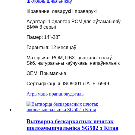
шклоачышчальнікаў
Кіраванне: леварукі і праварукі
Адаптар: 1 адаптар POM для аўтамабіляў
BMW 3 серыі
Памер: 14''-28''
Гарантыя: 12 месяцаў
Матэрыял: POM, ПВХ, цынкавы сплаў,
Sk6, натуральны каўчукавы напаўняльнік
OEM: Прымальна
Сертыфікацыя: ISO9001 і IATF16949
Атрымаць прапанову
дэталь
Вытворца бескаркасных шчотак
шклоачышчальніка SG502 з Кітая