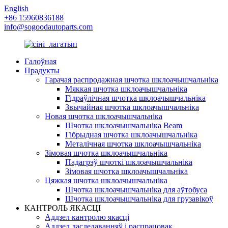
English
+86 15960836188
info@sogoodautoparts.com
Галоўная
Прадукты
Гарачая распродажная шчотка шклоачышчальніка
Мяккая шчотка шклоачышчальніка
Гідраўлічная шчотка шклоачышчальніка
Звычайная шчотка шклоачышчальніка
Новая шчотка шклоачышчальніка
Шчотка шклоачышчальніка Beam
Гібрыдная шчотка шклоачышчальніка
Металічная шчотка шклоачышчальніка
Зімовая шчотка шклоачышчальніка
Падагрэў шчоткі шклоачышчальніка
Зімовая шчотка шклоачышчальніка
Цяжкая шчотка шклоачышчальніка
Шчотка шклоачышчальніка для аўтобуса
Шчотка шклоачышчальніка для грузавікоў
КАНТРОЛЬ ЯКАСЦІ
Аддзел кантролю якасці
Аддзел даследаванняў і распрацовак