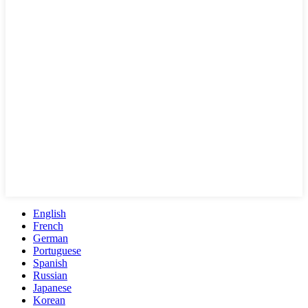
English
French
German
Portuguese
Spanish
Russian
Japanese
Korean