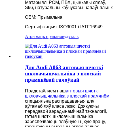
Матэрыял: POM, ПВХ, цынкавы сплаў,
Sk6, натуральны каўчукавы напаўняльнік
OEM: Прымальна
Сертыфікацыя: ISO9001 і IATF16949
Атрымаць прапанову
дэталь
Для Audi A063 аптовыя шчоткі
шклоачышчальніка з плоскай
прамянёвай галоўкай
Прадстаўляем наш
аптовыя шчоткі
шклоачышчальніка з плоскай прамянём
,
спецыяльна распрацаваныя для
аўтамабіляў класа люкс. Дзякуючы
перадавой аэрадынамічнай тэхналогіі,
гэтыя шчоткі шклоачышчальніка
забяспечваюць плаўную і ціхую працу,
гарантуючы выразны агляд падчас