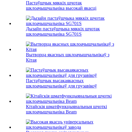
Пастаўшчык мяккіх шчотак
шклоачышчальніка высокай якасці
Дызайн пастаўшчыка мяккіх шчотак
шклоачышчальніка SG701S
Вытворца якасных шклоачышчальнікаў з
Кітая
Пастаўшчык высакаякасных
шклоачышчальнікаў для грузавікоў
Кітайскія шматфункцыянальныя шчоткі
шклоачышчальніка Beam