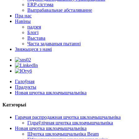
ERP-сістэма
Выпрабавальнае абсталяванне
Пра нас
Навіны
падзея
Блогі
Выстава
Часта задаваныя пытанні
Звяжыцеся з намі
Галоўная
Прадукты
Новая шчотка шклоачышчальніка
Катэгорыі
Гарачая распродажная шчотка шклоачышчальніка
Гідраўлічная шчотка шклоачышчальніка
Новая шчотка шклоачышчальніка
Шчотка шклоачышчальніка Beam