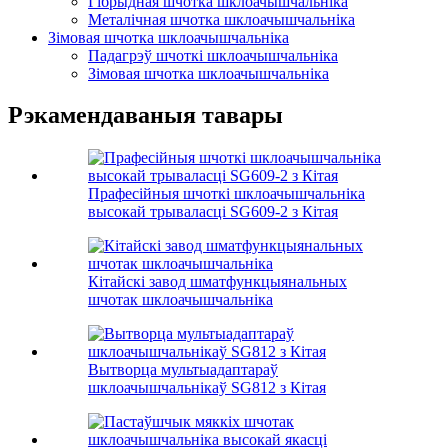
Гібрыдная шчотка шклоачышчальніка
Металічная шчотка шклоачышчальніка
Зімовая шчотка шклоачышчальніка
Падагрэў шчоткі шклоачышчальніка
Зімовая шчотка шклоачышчальніка
Рэкамендаваныя тавары
Прафесійныя шчоткі шклоачышчальніка
высокай трываласці SG609-2 з Кітая
Кітайскі завод шматфункцыянальных
шчотак шклоачышчальніка
Вытворца мультыадаптараў
шклоачышчальнікаў SG812 з Кітая