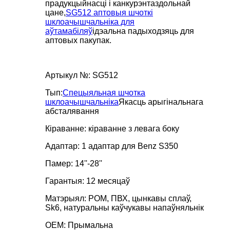
прадукцыйнасці і канкурэнтаздольнай
цане,
SG512 аптовыя шчоткі
шклоачышчальніка для
аўтамабіляў
ідэальна падыходзяць для
аптовых пакупак.
Артыкул №: SG512
Тып:
Спецыяльная шчотка
шклоачышчальніка
Якасць арыгінальнага
абсталявання
Кіраванне: кіраванне з левага боку
Адаптар: 1 адаптар для Benz S350
Памер: 14''-28''
Гарантыя: 12 месяцаў
Матэрыял: POM, ПВХ, цынкавы сплаў,
Sk6, натуральны каўчукавы напаўняльнік
OEM: Прымальна