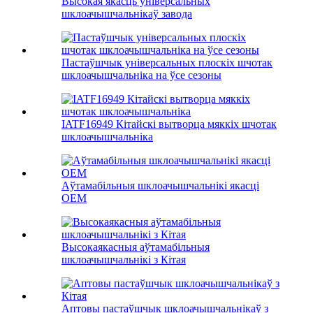
Высокая якасць універсальных
шклоачышчальнікаў завода
Пастаўшчык універсальных плоскіх шчотак
шклоачышчальніка на ўсе сезоны
IATF16949 Кітайскі вытворца мяккіх шчотак
шклоачышчальніка
Аўтамабільныя шклоачышчальнікі якасці
OEM
Высокаякасныя аўтамабільныя
шклоачышчальнікі з Кітая
Аптовы пастаўшчык шклоачышчальнікаў з