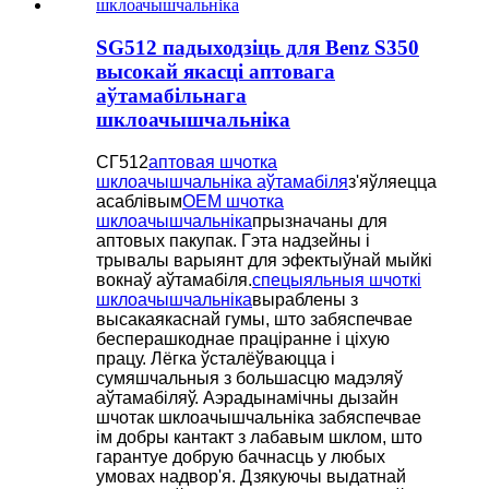
SG512 падыходзіць для Benz S350
высокай якасці аптовага
аўтамабільнага
шклоачышчальніка
СГ512
аптовая шчотка
шклоачышчальніка аўтамабіля
з'яўляецца
асаблівым
OEM шчотка
шклоачышчальніка
прызначаны для
аптовых пакупак. Гэта надзейны і
трывалы варыянт для эфектыўнай мыйкі
вокнаў аўтамабіля.
спецыяльныя шчоткі
шклоачышчальніка
выраблены з
высакаякаснай гумы, што забяспечвае
бесперашкоднае праціранне і ціхую
працу. Лёгка ўсталёўваюцца і
сумяшчальныя з большасцю мадэляў
аўтамабіляў. Аэрадынамічны дызайн
шчотак шклоачышчальніка забяспечвае
ім добры кантакт з лабавым шклом, што
гарантуе добрую бачнасць у любых
умовах надвор'я. Дзякуючы выдатнай