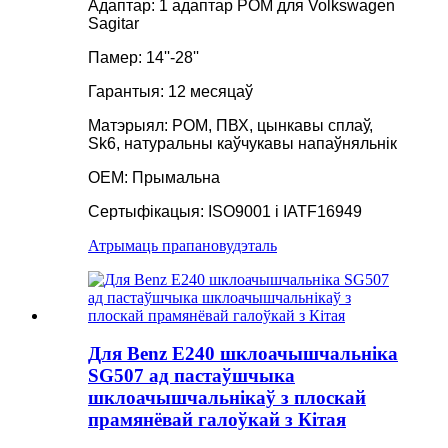
Адаптар: 1 адаптар POM для Volkswagen
Sagitar
Памер: 14''-28''
Гарантыя: 12 месяцаў
Матэрыял: POM, ПВХ, цынкавы сплаў,
Sk6, натуральны каўчукавы напаўняльнік
OEM: Прымальна
Сертыфікацыя: ISO9001 і IATF16949
Атрымаць прапанову
дэталь
Для Benz E240 шклоачышчальніка
SG507 ад пастаўшчыка
шклоачышчальнікаў з плоскай
прамянёвай галоўкай з Кітая