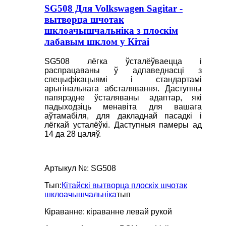
SG508 Для Volkswagen Sagitar -
вытворца шчотак
шклоачышчальніка з плоскім
лабавым шклом у Кітаі
SG508 лёгка ўсталёўваецца і
распрацаваны ў адпаведнасці з
спецыфікацыямі і стандартамі
арыгінальнага абсталявання. Даступны
папярэдне ўсталяваны адаптар, які
падыходзіць менавіта для вашага
аўтамабіля, для дакладнай пасадкі і
лёгкай усталёўкі. Даступныя памеры ад
14 да 28 цаляў.
Артыкул №: SG508
Тып:
Кітайскі вытворца плоскіх шчотак
шклоачышчальніка
тып
Кіраванне: кіраванне левай рукой