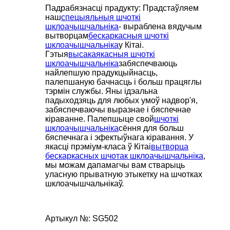
Падрабязнасці прадукту: Прадстаўляем
наш
спецыяльныя шчоткі
шклоачышчальніка
- выраблена вядучым
вытворцам
бескаркасныя шчоткі
шклоачышчальніка
у Кітаі.
Гэтыя
высакаякасныя шчоткі
шклоачышчальніка
забяспечваюць
найлепшую прадукцыйнасць,
палепшаную бачнасць і больш працяглы
тэрмін службы. Яны ідэальна
падыходзяць для любых умоў надвор'я,
забяспечваючы выразнае і бяспечнае
кіраванне. Палепшыце свой
шчоткі
шклоачышчальніка
сёння для больш
бяспечнага і эфектыўнага кіравання. У
якасці прэміум-класа ў Кітаі
вытворца
бескаркасных шчотак шклоачышчальніка
,
мы можам дапамагчы вам стварыць
уласную прыватную этыкетку на шчотках
шклоачышчальнікаў.
Артыкул №: SG502