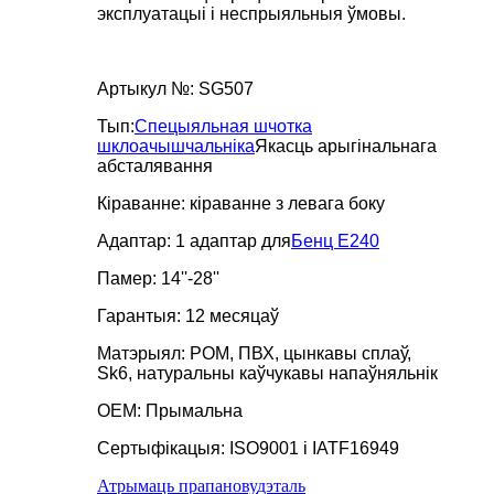
эксплуатацыі і неспрыяльныя ўмовы.
Артыкул №: SG507
Тып:
Спецыяльная шчотка
шклоачышчальніка
Якасць арыгінальнага
абсталявання
Кіраванне: кіраванне з левага боку
Адаптар: 1 адаптар для
Бенц Е240
Памер: 14''-28''
Гарантыя: 12 месяцаў
Матэрыял: POM, ПВХ, цынкавы сплаў,
Sk6, натуральны каўчукавы напаўняльнік
OEM: Прымальна
Сертыфікацыя: ISO9001 і IATF16949
Атрымаць прапанову
дэталь