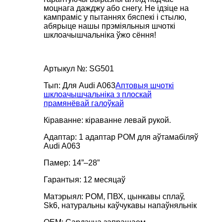
моцнага дажджу або снегу. Не ідзіце на
кампраміс у пытаннях бяспекі і стылю,
абярыце нашы прэміяльныя шчоткі
шклоачышчальніка ўжо сёння!
Артыкул №: SG501
Тып: Для Audi A063
Аптовыя шчоткі
шклоачышчальніка з плоскай
прамянёвай галоўкай
Кіраванне: кіраванне левай рукой.
Адаптар: 1 адаптар POM для аўтамабіляў
Audi A063
Памер: 14”–28”
Гарантыя: 12 месяцаў
Матэрыял: POM, ПВХ, цынкавы сплаў,
Sk6, натуральны каўчукавы напаўняльнік