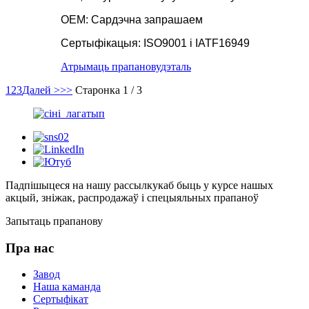
OEM: Сардэчна запрашаем
Сертыфікацыя: ISO9001 і IATF16949
Атрымаць прапанову
дэталь
1
2
3
Далей >
>>
Старонка 1 / 3
Падпішыцеся на нашу рассылку
каб быць у курсе нашых
акцый, зніжак, распродажаў і спецыяльных прапаноў
Запытаць прапанову
Пра нас
Завод
Наша каманда
Сертыфікат