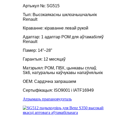
Артыкул №: SG515
Тып: Высокаякасны шклоачышчальнік
Renault
Кіраванне: кіраванне левай рукой
Адаптар: 1 адаптар POM для аўтамабіляў
Renault
Памер: 14”–28”
Гарантыя: 12 месяцаў
Матэрыял: POM, ПВХ, цынкавы сплаў,
Sk6, натуральны каўчукавы напаўняльнік
OEM: Сардэчна запрашаем
Сертыфікацыя: ISO9001 і IATF16949
Атрымаць прапанову
дэталь