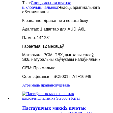
Тып:
Спецыяльная шчотка
шклоачышчальніка
Якасць арыгінальнага
абсталявання
Кіраванне: кіраванне з левага боку
Адаптар: 1 адаптар для AUDI A6L
Памер: 14''-28''
Гарантыя: 12 месяцаў
Матэрыял: POM, ПВХ, цынкавы сплаў,
Sk6, натуральны каўчукавы напаўняльнік
OEM: Прымальна
Сертыфікацыя: ISO9001 і IATF16949
Атрымаць прапанову
дэталь
Пастаўшчык мяккіх шчотак