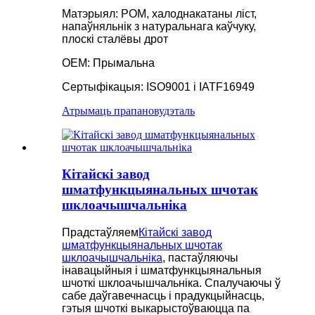
Матэрыял: POM, халоднакатаны ліст,
напаўняльнік з натуральнага каўчуку,
плоскі сталёвы дрот
OEM: Прымальна
Сертыфікацыя: ISO9001 і IATF16949
Атрымаць прапанову
дэталь
Кітайскі завод
шматфункцыянальных шчотак
шклоачышчальніка
Прадстаўляем
Кітайскі завод
шматфункцыянальных шчотак
шклоачышчальніка
, пастаўляючы
інавацыйныя і шматфункцыянальныя
шчоткі шклоачышчальніка. Спалучаючы ў
сабе даўгавечнасць і прадукцыйнасць,
гэтыя шчоткі выкарыстоўваюцца па