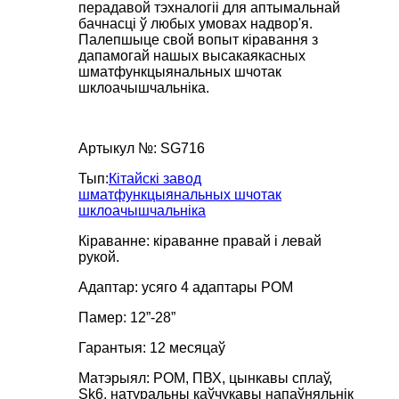
перадавой тэхналогіі для аптымальнай
бачнасці ў любых умовах надвор'я.
Палепшыце свой вопыт кіравання з
дапамогай нашых высакаякасных
шматфункцыянальных шчотак
шклоачышчальніка.
Артыкул №: SG716
Тып:
Кітайскі завод
шматфункцыянальных шчотак
шклоачышчальніка
Кіраванне: кіраванне правай і левай
рукой.
Адаптар: усяго 4 адаптары POM
Памер: 12”-28”
Гарантыя: 12 месяцаў
Матэрыял: POM, ПВХ, цынкавы сплаў,
Sk6, натуральны каўчукавы напаўняльнік