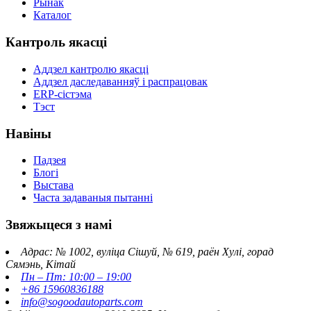
Рынак
Каталог
Кантроль якасці
Аддзел кантролю якасці
Аддзел даследаванняў і распрацовак
ERP-сістэма
Тэст
Навіны
Падзея
Блогі
Выстава
Часта задаваныя пытанні
Звяжыцеся з намі
Адрас: № 1002, вуліца Сішуй, № 619, раён Хулі, горад
Сямэнь, Кітай
Пн – Пт: 10:00 – 19:00
+86 15960836188
info@sogoodautoparts.com