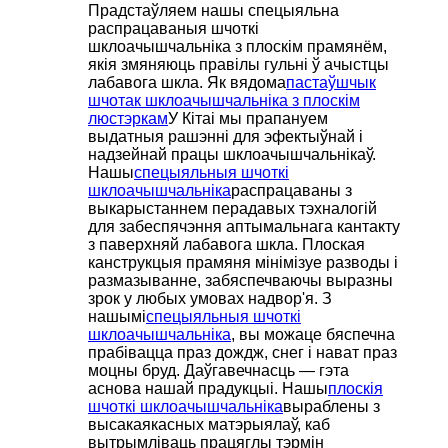
Прадстаўляем нашы спецыяльна
распрацаваныя шчоткі
шклоачышчальніка з плоскім прамянём,
якія змяняюць правілы гульні ў ачыстцы
лабавога шкла. Як вядома
пастаўшчык
шчотак шклоачышчальніка з плоскім
люстэркам
У Кітаі мы прапануем
выдатныя рашэнні для эфектыўнай і
надзейнай працы шклоачышчальнікаў.
Нашы
спецыяльныя шчоткі
шклоачышчальніка
распрацаваны з
выкарыстаннем перадавых тэхналогій
для забеспячэння аптымальнага кантакту
з паверхняй лабавога шкла. Плоская
канструкцыя прамяня мінімізуе разводы і
размазыванне, забяспечваючы выразны
зрок у любых умовах надвор'я. З
нашымі
спецыяльныя шчоткі
шклоачышчальніка
, вы можаце бяспечна
прабівацца праз дождж, снег і нават праз
моцны бруд. Даўгавечнасць — гэта
аснова нашай прадукцыі. Нашы
плоскія
шчоткі шклоачышчальніка
выраблены з
высакаякасных матэрыялаў, каб
вытрымліваць працяглы тэрмін