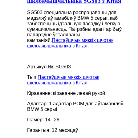
шклоачышчальніка SG503 з Кітая
SG503 спецыяльна распрацаваны для
мадэляў аўтамабіляў BMW 5 серыі, каб
забяспечыць ідэальную пасадку і лёгкую
сумяшчальнасць. Патрэбны адаптар быў
папярэдне ўсталяваны
кампаніяй.
Пастаўшчык мяккіх шчотак
шклоачышчальніка з Кітая.
Артыкул №: SG503
Тып:
Пастаўшчык мяккіх шчотак
шклоачышчальніка з Кітая
Кіраванне: кіраванне левай рукой
Адаптар: 1 адаптар POM для аўтамабіляў
BMW 5 серыі
Памер: 14''-28''
Гарантыя: 12 месяцаў