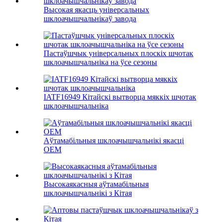
Высокая якасць універсальных
шклоачышчальнікаў завода
Пастаўшчык універсальных плоскіх шчотак
шклоачышчальніка на ўсе сезоны
IATF16949 Кітайскі вытворца мяккіх шчотак
шклоачышчальніка
Аўтамабільныя шклоачышчальнікі якасці
OEM
Высокаякасныя аўтамабільныя
шклоачышчальнікі з Кітая