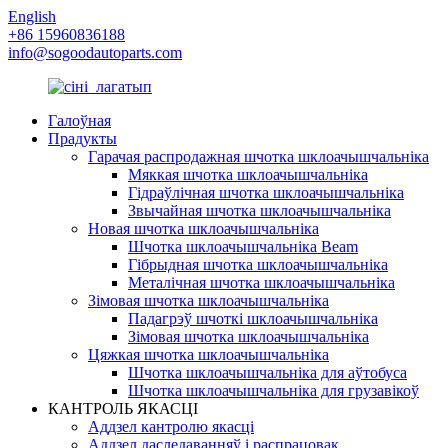
English
+86 15960836188
info@sogoodautoparts.com
Галоўная
Прадукты
Гарачая распродажная шчотка шклоачышчальніка
Мяккая шчотка шклоачышчальніка
Гідраўлічная шчотка шклоачышчальніка
Звычайная шчотка шклоачышчальніка
Новая шчотка шклоачышчальніка
Шчотка шклоачышчальніка Beam
Гібрыдная шчотка шклоачышчальніка
Металічная шчотка шклоачышчальніка
Зімовая шчотка шклоачышчальніка
Падагрэў шчоткі шклоачышчальніка
Зімовая шчотка шклоачышчальніка
Цяжкая шчотка шклоачышчальніка
Шчотка шклоачышчальніка для аўтобуса
Шчотка шклоачышчальніка для грузавікоў
КАНТРОЛЬ ЯКАСЦІ
Аддзел кантролю якасці
Аддзел даследаванняў і распрацовак