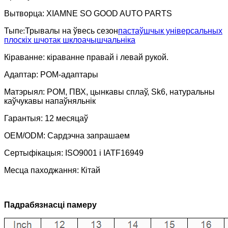
Вытворца: XIAMNE SO GOOD AUTO PARTS
Тып
e:
Трывалы на ўвесь сезон
пастаўшчык універсальных
плоскіх шчотак шклоачышчальніка
Кіраванне: кіраванне правай і левай рукой.
Адаптар: POM-адаптары
Матэрыял: POM, ПВХ, цынкавы сплаў, Sk6, натуральны
каўчукавы напаўняльнік
Гарантыя: 12 месяцаў
OEM/ODM: Сардэчна запрашаем
Сертыфікацыя: ISO9001 і IATF16949
Месца паходжання: Кітай
Падрабязнасці памеру