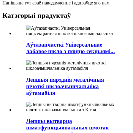
Напішыце тут сваё паведамленне і адпраўце яго нам
Катэгорыі прадуктаў
Аўтазапчасткі Універсальнае
лабавое шкло з пяццю секцыямі...
Лепшыя пярэднія металічныя
шчоткі шклоачышчальніка
аўтамабіля
Лепшы вытворца
шматфункцыянальных шчотак