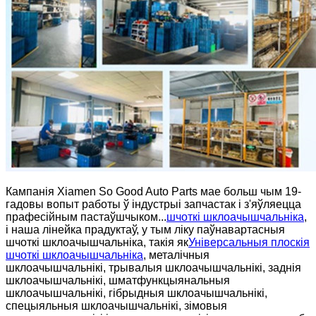
Кампанія Xiamen So Good Auto Parts мае больш чым 19-
гадовы вопыт работы ў індустрыі запчастак і з'яўляецца
прафесійным пастаўшчыком...
шчоткі шклоачышчальніка
,
і наша лінейка прадуктаў, у тым ліку паўнавартасныя
шчоткі шклоачышчальніка, такія як
Універсальныя плоскія
шчоткі шклоачышчальніка
, металічныя
шклоачышчальнікі, трывалыя шклоачышчальнікі, заднія
шклоачышчальнікі, шматфункцыянальныя
шклоачышчальнікі, гібрыдныя шклоачышчальнікі,
спецыяльныя шклоачышчальнікі, зімовыя