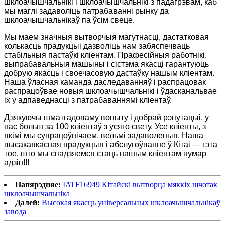
шклоачышчальнікі і шклоачышчальнікі з падагрэвам, каб
мы маглі задаволіць патрабаванні рынку да
шклоачышчальнікаў па ўсім свеце.
Мы маем значныя вытворчыя магутнасці, дастатковая
колькасць прадукцыі дазволіць нам забяспечваць
стабільныя пастаўкі кліентам. Прафесійныя работнікі,
выпрабавальныя машыны і сістэма якасці гарантуюць
добрую якасць і своечасовую дастаўку нашым кліентам.
Наша ўласная каманда даследаванняў і распрацовак
распрацоўвае новыя шклоачышчальнікі і ўдасканальвае
іх у адпаведнасці з патрабаваннямі кліентаў.
Дзякуючы шматгадоваму вопыту і добрай рэпутацыі, у
нас больш за 100 кліентаў з усяго свету. Усе кліенты, з
якімі мы супрацоўнічаем, вельмі задаволеныя. Наша
высакаякасная прадукцыя і абслугоўванне ў Кітаі — гэта
тое, што мы спадзяемся стаць нашым кліентам нумар
адзін!!!
Папярэдняе:
IATF16949 Кітайскі вытворца мяккіх шчотак
шклоачышчальніка
Далей:
Высокая якасць універсальных шклоачышчальнікаў
завода