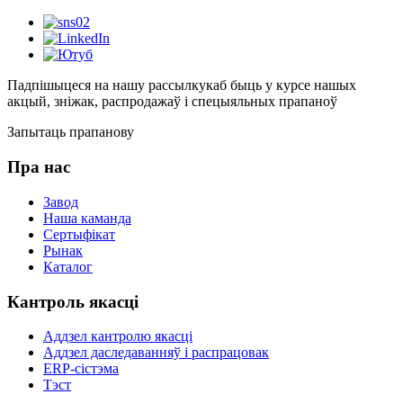
Падпішыцеся на нашу рассылку
каб быць у курсе нашых
акцый, зніжак, распродажаў і спецыяльных прапаноў
Запытаць прапанову
Пра нас
Завод
Наша каманда
Сертыфікат
Рынак
Каталог
Кантроль якасці
Аддзел кантролю якасці
Аддзел даследаванняў і распрацовак
ERP-сістэма
Тэст