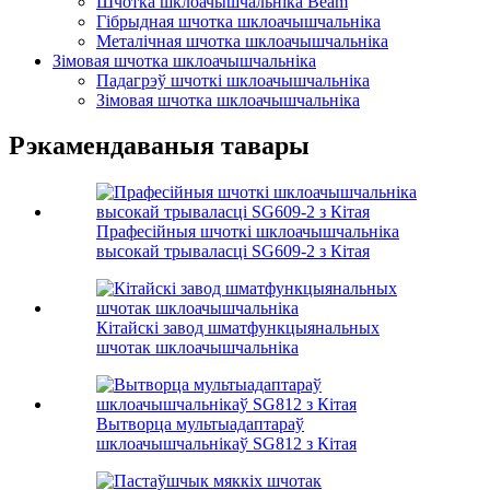
Шчотка шклоачышчальніка Beam
Гібрыдная шчотка шклоачышчальніка
Металічная шчотка шклоачышчальніка
Зімовая шчотка шклоачышчальніка
Падагрэў шчоткі шклоачышчальніка
Зімовая шчотка шклоачышчальніка
Рэкамендаваныя тавары
Прафесійныя шчоткі шклоачышчальніка
высокай трываласці SG609-2 з Кітая
Кітайскі завод шматфункцыянальных
шчотак шклоачышчальніка
Вытворца мультыадаптараў
шклоачышчальнікаў SG812 з Кітая