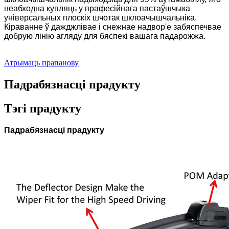
неабходна купляць у прафесійнага пастаўшчыка
універсальных плоскіх шчотак шклоачышчальніка.
Кіраванне ў дажджлівае і снежнае надвор'е забяспечвае
добрую лінію агляду для бяспекі вашага падарожжа.
Атрымаць прапанову
Падрабязнасці прадукту
Тэгі прадукту
Падрабязнасці прадукту