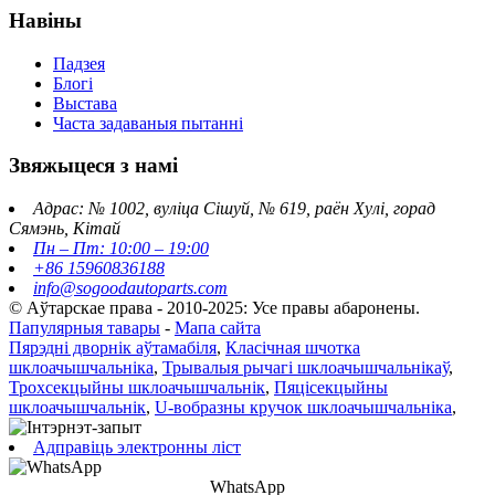
Навіны
Падзея
Блогі
Выстава
Часта задаваныя пытанні
Звяжыцеся з намі
Адрас: № 1002, вуліца Сішуй, № 619, раён Хулі, горад
Сямэнь, Кітай
Пн – Пт: 10:00 – 19:00
+86 15960836188
info@sogoodautoparts.com
© Аўтарскае права - 2010-2025: Усе правы абаронены.
Папулярныя тавары
-
Мапа сайта
Пярэдні дворнік аўтамабіля
,
Класічная шчотка
шклоачышчальніка
,
Трывалыя рычагі шклоачышчальнікаў
,
Трохсекцыйны шклоачышчальнік
,
Пяцісекцыйны
шклоачышчальнік
,
U-вобразны кручок шклоачышчальніка
,
Адправіць электронны ліст
WhatsApp