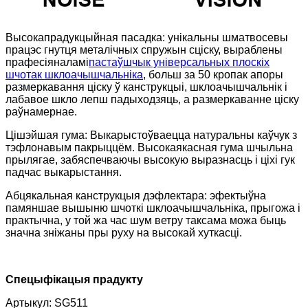
Высокапрадукцыйная пасадка: унікальны шматвосевы
працэс гнутця металічных спружын сціску, выраблены
прафесіяналамі
пастаўшчык універсальных плоскіх
шчотак шклоачышчальніка
, больш за 50 кропак апоры
размеркавання ціску ў канструкцыі, шклоачышчальнік і
лабавое шкло лепш падыходзяць, а размеркаванне ціску
раўнамернае.
Цішэйшая гума: Выкарыстоўваецца натуральны каўчук з
тэфлонавым пакрыццём. Высокаякасная гума шчыльна
прылягае, забяспечваючы высокую выразнасць і ціхі гук
падчас выкарыстання.
Абцякальная канструкцыя дэфлектара: эфектыўна
памяншае вышыню шчоткі шклоачышчальніка, прыгожа і
практычна, у той жа час шум ветру таксама можа быць
значна зніжаны пры руху на высокай хуткасці.
Спецыфікацыя прадукту
Артыкул: SG511