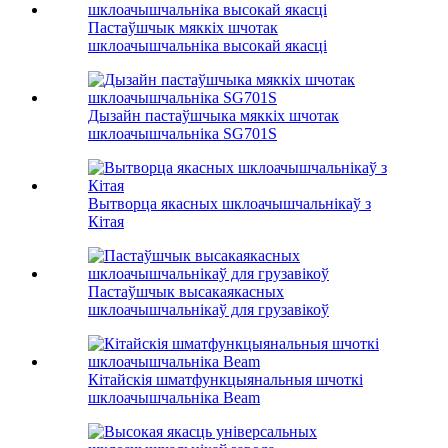
Пастаўшчык мяккіх шчотак
шклоачышчальніка высокай якасці
Дызайн пастаўшчыка мяккіх шчотак
шклоачышчальніка SG701S
Вытворца якасных шклоачышчальнікаў з
Кітая
Пастаўшчык высакаякасных
шклоачышчальнікаў для грузавікоў
Кітайскія шматфункцыянальныя шчоткі
шклоачышчальніка Beam