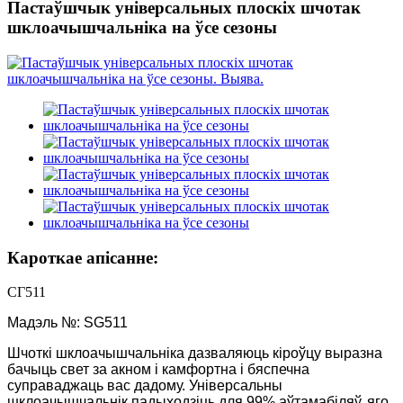
Пастаўшчык універсальных плоскіх шчотак
шклоачышчальніка на ўсе сезоны
Кароткае апісанне:
СГ511
Мадэль №: SG511
Шчоткі шклоачышчальніка дазваляюць кіроўцу выразна
бачыць свет за акном і камфортна і бяспечна
суправаджаць вас дадому. Універсальны
шклоачышчальнік падыходзіць для 99% аўтамабіляў, яго