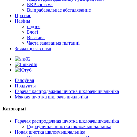
ERP-сістэма
Выпрабавальнае абсталяванне
Пра нас
Навіны
падзея
Блогі
Выстава
Часта задаваныя пытанні
Звяжыцеся з намі
Галоўная
Прадукты
Гарачая распродажная шчотка шклоачышчальніка
Мяккая шчотка шклоачышчальніка
Катэгорыі
Гарачая распродажная шчотка шклоачышчальніка
Гідраўлічная шчотка шклоачышчальніка
Новая шчотка шклоачышчальніка