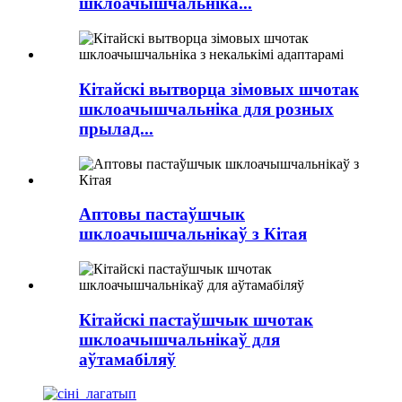
шклоачышчальніка...
Кітайскі вытворца зімовых шчотак
шклоачышчальніка для розных
прылад...
Аптовы пастаўшчык
шклоачышчальнікаў з Кітая
Кітайскі пастаўшчык шчотак
шклоачышчальнікаў для
аўтамабіляў