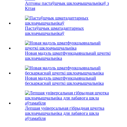
Аптовы пастаўшчык шклоачышчальнікаў з
Кітая
Пастаўшчык шматадаптарных
шклоачышчальнікаў
Новая мадэль шматфункцыянальнай шчоткі
шклоачышчальніка
Новая мадэль шматфункцыянальнай
бескаркаснай шчоткі шклоачышчальніка
Лепшая універсальная гібрыдная шчотка
шклоачышчальніка для лабавога шкла
аўтамабіля