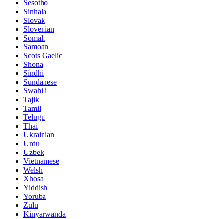
Sesotho
Sinhala
Slovak
Slovenian
Somali
Samoan
Scots Gaelic
Shona
Sindhi
Sundanese
Swahili
Tajik
Tamil
Telugu
Thai
Ukrainian
Urdu
Uzbek
Vietnamese
Welsh
Xhosa
Yiddish
Yoruba
Zulu
Kinyarwanda