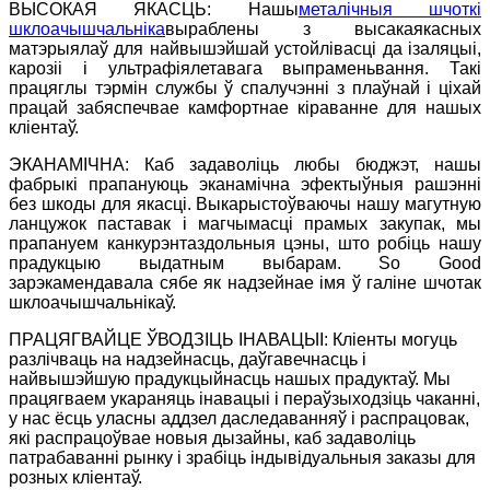
ВЫСОКАЯ ЯКАСЦЬ: Нашы
металічныя шчоткі
шклоачышчальніка
выраблены з высакаякасных
матэрыялаў для найвышэйшай устойлівасці да ізаляцыі,
карозіі і ультрафіялетавага выпраменьвання. Такі
працяглы тэрмін службы ў спалучэнні з плаўнай і ціхай
працай забяспечвае камфортнае кіраванне для нашых
кліентаў.
ЭКАНАМІЧНА: Каб задаволіць любы бюджэт, нашы
фабрыкі прапануюць эканамічна эфектыўныя рашэнні
без шкоды для якасці. Выкарыстоўваючы нашу магутную
ланцужок паставак і магчымасці прамых закупак, мы
прапануем канкурэнтаздольныя цэны, што робіць нашу
прадукцыю выдатным выбарам. So Good
зарэкамендавала сябе як надзейнае імя ў галіне шчотак
шклоачышчальнікаў.
ПРАЦЯГВАЙЦЕ ЎВОДЗІЦЬ ІНАВАЦЫІ: Кліенты могуць
разлічваць на надзейнасць, даўгавечнасць і
найвышэйшую прадукцыйнасць нашых прадуктаў. Мы
працягваем укараняць інавацыі і пераўзыходзіць чаканні,
у нас ёсць уласны аддзел даследаванняў і распрацовак,
які распрацоўвае новыя дызайны, каб задаволіць
патрабаванні рынку і зрабіць індывідуальныя заказы для
розных кліентаў.