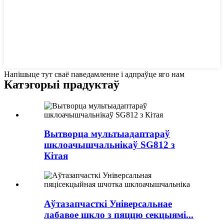
Напішыце тут сваё паведамленне і адпраўце яго нам
Катэгорыі прадуктаў
Вытворца мультыадаптараў
шклоачышчальнікаў SG812 з
Кітая
Аўтазапчасткі Універсальнае
лабавое шкло з пяццю секцыямі...