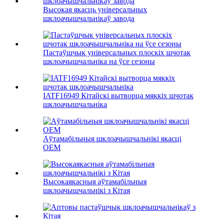
Высокая якасць універсальных
шклоачышчальнікаў завода
Пастаўшчык універсальных плоскіх шчотак
шклоачышчальніка на ўсе сезоны
IATF16949 Кітайскі вытворца мяккіх шчотак
шклоачышчальніка
Аўтамабільныя шклоачышчальнікі якасці
OEM
Высокаякасныя аўтамабільныя
шклоачышчальнікі з Кітая