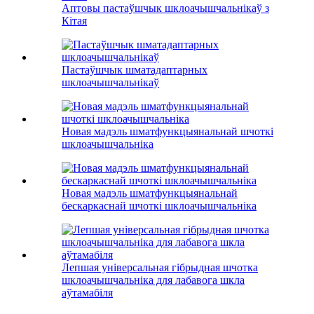
Аптовы пастаўшчык шклоачышчальнікаў з
Кітая
Пастаўшчык шматадаптарных
шклоачышчальнікаў
Новая мадэль шматфункцыянальнай шчоткі
шклоачышчальніка
Новая мадэль шматфункцыянальнай
бескаркаснай шчоткі шклоачышчальніка
Лепшая універсальная гібрыдная шчотка
шклоачышчальніка для лабавога шкла
аўтамабіля