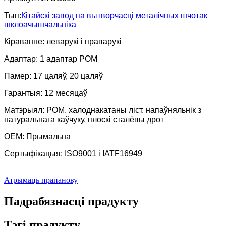
Тып:
Кітайскі завод па вытворчасці металічных шчотак
шклоачышчальніка
Кіраванне: леварукі і праварукі
Адаптар: 1 адаптар POM
Памер: 17 цаляў, 20 цаляў
Гарантыя: 12 месяцаў
Матэрыял: POM, халоднакатаны ліст, напаўняльнік з
натуральнага каўчуку, плоскі сталёвы дрот
OEM: Прымальна
Сертыфікацыя: ISO9001 і IATF16949
Атрымаць прапанову
Падрабязнасці прадукту
Тэгі прадукту