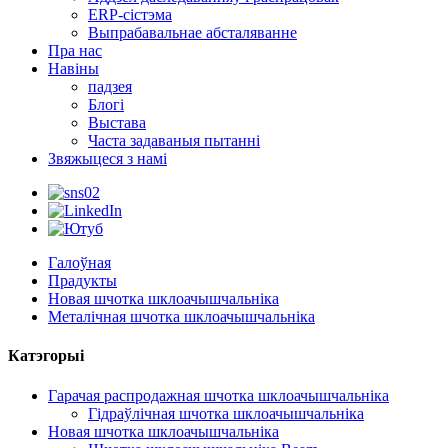
ERP-сістэма
Выпрабавальнае абсталяванне
Пра нас
Навіны
падзея
Блогі
Выстава
Часта задаваныя пытанні
Звяжыцеся з намі
Галоўная
Прадукты
Новая шчотка шклоачышчальніка
Металічная шчотка шклоачышчальніка
Катэгорыі
Гарачая распродажная шчотка шклоачышчальніка
Гідраўлічная шчотка шклоачышчальніка
Новая шчотка шклоачышчальніка