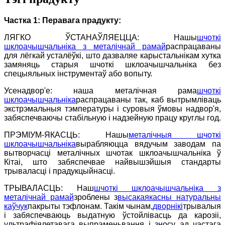
Частка 1: Перавага прадукту:
ЛЯГКО ЎСТАНАЎЛЯЕЦЦА: Нашы
шчоткі
шклоачышчальніка з металічнай рамай
распрацаваны
для лёгкай усталёўкі, што дазваляе карыстальнікам хутка
замяняць старыя шчоткі шклоачышчальніка без
спецыяльных інструментаў або вопыту.
Усенадвор'е: наша металічная рама
шчоткі
шклоачышчальніка
распрацаваны так, каб вытрымліваць
экстрэмальныя тэмпературы і суровыя ўмовы надвор'я,
забяспечваючы стабільную і надзейную працу круглы год.
ПРЭМІУМ-ЯКАСЦЬ: Нашы
металічныя шчоткі
шклоачышчальніка
вырабляюцца вядучым заводам па
вытворчасці металічных шчотак шклоачышчальніка ў
Кітаі, што забяспечвае найвышэйшыя стандарты
трываласці і прадукцыйнасці.
ТРЫВАЛАСЦЬ: Наш
шчоткі шклоачышчальніка з
металічнай рамай
зроблены з
высакаякасны натуральны
каўчук
пакрыты тэфлонам. Такім чынам,
дворнікі
трывалыя
і забяспечваюць выдатную ўстойлівасць да карозіі,
ультрафіялетавага выпраменьвання і зносу ад частага