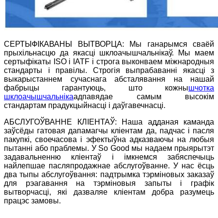
СЕРТЫФІКАВАНЫ ВЫТВОРЦА: Мы ганарымся сваёй
прыхільнасцю да якасці шклоачышчальнікаў. Мы маем
сертыфікаты ISO і IATF і строга выконваем міжнародныя
стандарты і правілы. Строгія выпрабаванні якасці з
выкарыстаннем сучаснага абсталявання на нашай
фабрыцы гарантуюць, што кожны
шчотка
шклоачышчальніка
адпавядае самым высокім
стандартам прадукцыйнасці і даўгавечнасці.
АБСЛУГОЎВАННЕ КЛІЕНТАЎ: Наша адданая каманда
заўсёды гатовая дапамагчы кліентам да, падчас і пасля
пакупкі, своечасова і эфектыўна адказваючы на ​​любыя
пытанні або праблемы. У So Good мы надаем прыярытэт
задавальненню кліентаў і імкнемся забяспечыць
найлепшае пасляпродажнае абслугоўванне. У нас ёсць
два тыпы абслугоўвання: падтрымка тэрміновых заказаў
для рэагавання на тэрміновыя запыты і графік
вытворчасці, які дазваляе кліентам добра разумець
працэс замовы.