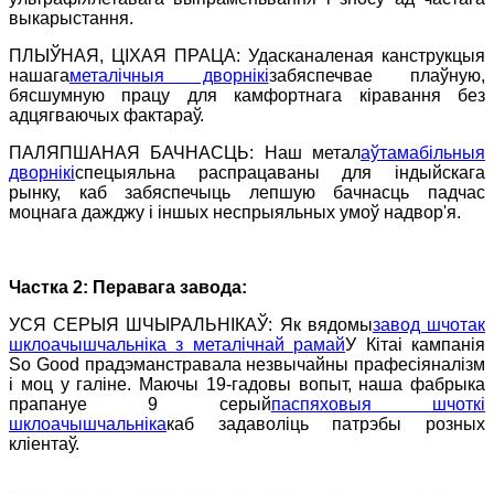
выкарыстання.
ПЛЫЎНАЯ, ЦІХАЯ ПРАЦА: Удасканаленая канструкцыя
нашага
металічныя дворнікі
забяспечвае плаўную,
бясшумную працу для камфортнага кіравання без
адцягваючых фактараў.
ПАЛЯПШАНАЯ БАЧНАСЦЬ: Наш метал
аўтамабільныя
дворнікі
спецыяльна распрацаваны для індыйскага
рынку, каб забяспечыць лепшую бачнасць падчас
моцнага дажджу і іншых неспрыяльных умоў надвор'я.
Частка 2: Перавага завода:
УСЯ СЕРЫЯ ШЧЫРАЛЬНІКАЎ: Як вядомы
завод шчотак
шклоачышчальніка з металічнай рамай
У Кітаі кампанія
So Good прадэманстравала незвычайны прафесіяналізм
і моц у галіне. Маючы 19-гадовы вопыт, наша фабрыка
прапануе 9 серый
паспяховыя шчоткі
шклоачышчальніка
каб задаволіць патрэбы розных
кліентаў.