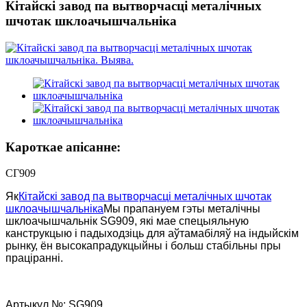
Кітайскі завод па вытворчасці металічных
шчотак шклоачышчальніка
Кароткае апісанне:
СГ909
Як
Кітайскі завод па вытворчасці металічных шчотак
шклоачышчальніка
Мы прапануем гэты металічны
шклоачышчальнік SG909, які мае спецыяльную
канструкцыю і падыходзіць для аўтамабіляў на індыйскім
рынку, ён высокапрадукцыйны і больш стабільны пры
праціранні.
Артыкул №: SG909