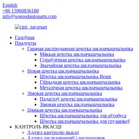
English
+86 15960836188
info@sogoodautoparts.com
Галоўная
Прадукты
Гарачая распродажная шчотка шклоачышчальніка
Мяккая шчотка шклоачышчальніка
Гідраўлічная шчотка шклоачышчальніка
Звычайная шчотка шклоачышчальніка
Новая шчотка шклоачышчальніка
Шчотка шклоачышчальніка Beam
Гібрыдная шчотка шклоачышчальніка
Металічная шчотка шклоачышчальніка
Зімовая шчотка шклоачышчальніка
Падагрэў шчоткі шклоачышчальніка
Зімовая шчотка шклоачышчальніка
Цяжкая шчотка шклоачышчальніка
Шчотка шклоачышчальніка для аўтобуса
Шчотка шклоачышчальніка для грузавікоў
КАНТРОЛЬ ЯКАСЦІ
Аддзел кантролю якасці
Аддзел даследаванняў і распрацовак