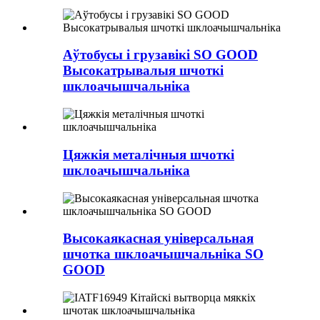
Аўтобусы і грузавікі SO GOOD
Высокатрывалыя шчоткі
шклоачышчальніка
Цяжкія металічныя шчоткі
шклоачышчальніка
Высокаякасная універсальная
шчотка шклоачышчальніка SO
GOOD