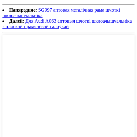
Папярэдняе:
SG997 аптовая металічная рама шчоткі
шклоачышчальніка
Далей:
Для Audi A063 аптовыя шчоткі шклоачышчальніка
з плоскай прамянёвай галоўкай