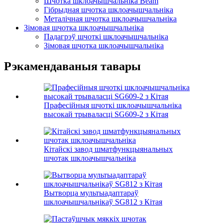
Шчотка шклоачышчальніка Beam
Гібрыдная шчотка шклоачышчальніка
Металічная шчотка шклоачышчальніка
Зімовая шчотка шклоачышчальніка
Падагрэў шчоткі шклоачышчальніка
Зімовая шчотка шклоачышчальніка
Рэкамендаваныя тавары
Прафесійныя шчоткі шклоачышчальніка
высокай трываласці SG609-2 з Кітая
Кітайскі завод шматфункцыянальных
шчотак шклоачышчальніка
Вытворца мультыадаптараў
шклоачышчальнікаў SG812 з Кітая