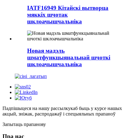
IATF16949 Кітайскі вытворца
мяккіх шчотак
шклоачышчальніка
Новая мадэль
шматфункцыянальнай шчоткі
шклоачышчальніка
Падпішыцеся на нашу рассылку
каб быць у курсе нашых
акцый, зніжак, распродажаў і спецыяльных прапаноў
Запытаць прапанову
Пра нас