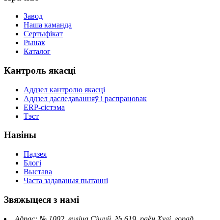
Завод
Наша каманда
Сертыфікат
Рынак
Каталог
Кантроль якасці
Аддзел кантролю якасці
Аддзел даследаванняў і распрацовак
ERP-сістэма
Тэст
Навіны
Падзея
Блогі
Выстава
Часта задаваныя пытанні
Звяжыцеся з намі
Адрас: № 1002, вуліца Сішуй, № 619, раён Хулі, горад