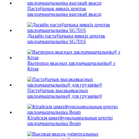
Пастаўшчык мяккіх шчотак
шклоачышчальніка высокай якасці
Дызайн пастаўшчыка мяккіх шчотак
шклоачышчальніка SG701S
Вытворца якасных шклоачышчальнікаў з
Кітая
Пастаўшчык высакаякасных
шклоачышчальнікаў для грузавікоў
Кітайскія шматфункцыянальныя шчоткі
шклоачышчальніка Beam